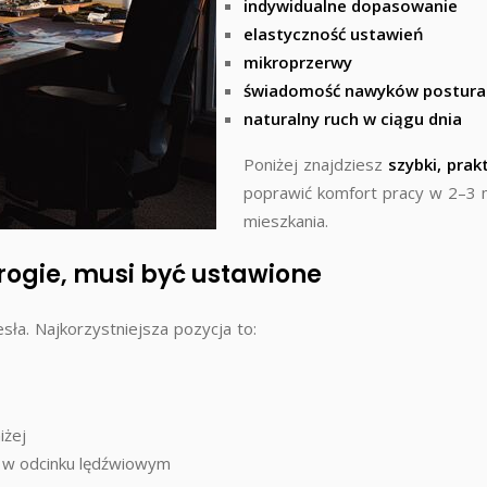
indywidualne dopasowanie
elastyczność ustawień
mikroprzerwy
świadomość nawyków postura
naturalny ruch w ciągu dnia
Poniżej znajdziesz
szybki, prak
poprawić komfort pracy w 2–3
mieszkania.
drogie, musi być ustawione
sła. Najkorzystniejsza pozycja to:
iżej
e w odcinku lędźwiowym