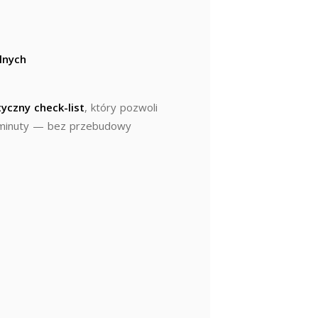
lnych
tyczny check-list
, który pozwoli
 minuty — bez przebudowy