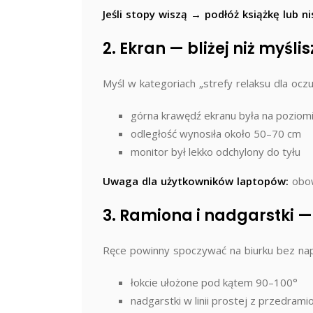
Jeśli stopy wiszą → podłóż książkę lub ni
2. Ekran — bliżej niż myślis
Myśl w kategoriach „strefy relaksu dla oczu
górna krawędź ekranu była na poziomi
odległość wynosiła około 50–70 cm
monitor był lekko odchylony do tyłu
Uwaga dla użytkowników laptopów:
obow
3. Ramiona i nadgarstki —
Ręce powinny spoczywać na biurku bez nap
łokcie ułożone pod kątem 90–100°
nadgarstki w linii prostej z przedrami