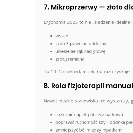
7. Mikroprzerwy — złoto d
Ergonomia 2025 to nie „siedzenie idealne”,
wstań
zrób 3 powolne oddechy
uniesienie rąk nad głowę
zroluj ramiona
To 10–15 sekund, a ciało od razu zyskuje.
8. Rola fizjoterapii manua
Nawet idealne stanowisko nie wystarczy, gd
rozluźnić napiętą obręcz barkową
poprawić ruchomość szyi i odcinka pi
zmniejszyć ból między łopatkami