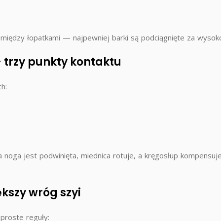
ie między łopatkami — najpewniej barki są podciągnięte za wysok
— trzy punkty kontaktu
ch:
na noga jest podwinięta, miednica rotuje, a kręgosłup kompensuj
ększy wróg szyi
proste reguły: