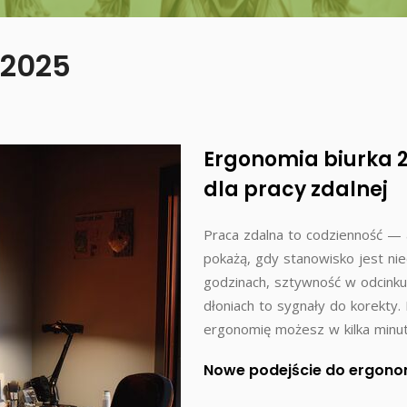
 2025
Ergonomia biurka 2
dla pracy zdalnej
Praca zdalna to codzienność — a
pokażą, gdy stanowisko jest nie
godzinach, sztywność w odcink
dłoniach to sygnały do korekty
ergonomię możesz w kilka minut
Nowe podejście do ergono