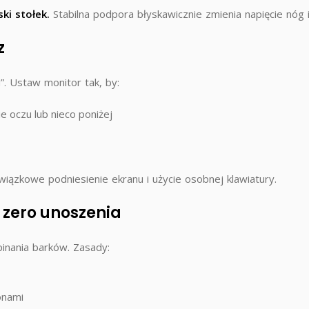
ski stołek.
Stabilna podpora błyskawicznie zmienia napięcie nóg 
z
”. Ustaw monitor tak, by:
e oczu lub nieco poniżej
iązkowe podniesienie ekranu i użycie osobnej klawiatury.
 zero unoszenia
inania barków. Zasady:
onami