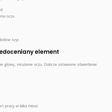
nd
iomu oczu
ólów szyi.
niedoceniany element
nie głowy, mrużenie oczu. Dobrze ustawione oświetlenie:
t pracy w kilka minut.