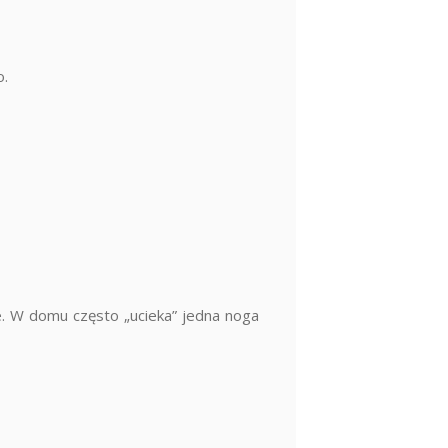
o.
e. W domu często „ucieka” jedna noga