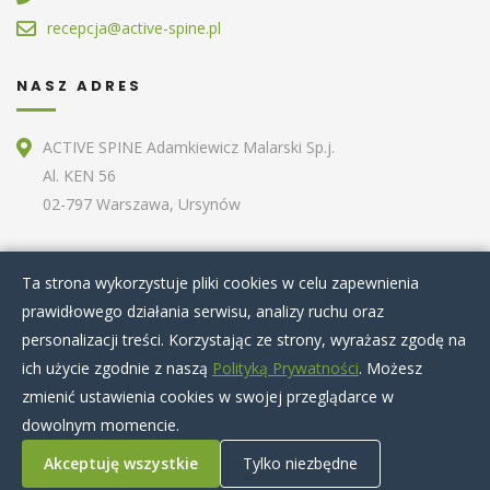
recepcja@active-spine.pl
NASZ ADRES
ACTIVE SPINE Adamkiewicz Malarski Sp.j.
Al. KEN 56
02-797 Warszawa, Ursynów
ZOBACZ RÓWNIEŻ
Ta strona wykorzystuje pliki cookies w celu zapewnienia
prawidłowego działania serwisu, analizy ruchu oraz
Home
O nas
Terapie specjalistyczne
personalizacji treści. Korzystając ze strony, wyrażasz zgodę na
Zabiegi kosmetyczne
Artykuły
Nasz zespół
ich użycie zgodnie z naszą
Polityką Prywatności
. Możesz
Cennik
Kontakt
zmienić ustawienia cookies w swojej przeglądarce w
dowolnym momencie.
Akceptuję wszystkie
Tylko niezbędne
© 2020 Active Spine
|
Regulaminy
|
Polityka prywatności