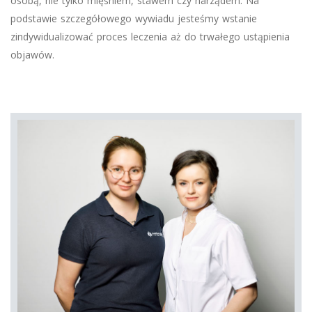
osobą, nie tylko mięśniem, stawem czy narządem. Na
podstawie szczegółowego wywiadu jesteśmy wstanie
zindywidualizować proces leczenia aż do trwałego ustąpienia
objawów.