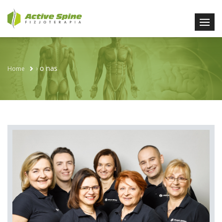
›
o nas
Home