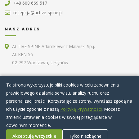
+48 608 669 517
recepcja@active-spine.pl
NASZ ADRES
ACTIVE SPINE Adamkiewicz Malarski Sp.j.
Al. KEN 56
02-797 Warszawa, Ursynów
ZOBACZ RÓWNIEŻ
Ta strona wykorzystuje pliki cookies w celu zapewnienia
prawidłowego działania serwisu, analizy ruchu oraz
Home
O nas
Terapie specjalistyczne
personalizacji treści. Korzystając ze strony, wyrażasz zgodę na
Zabiegi kosmetyczne
Artykuły
Nasz zespół
ich użycie zgodnie z naszą
Polityką Prywatności
. Możesz
Cennik
Kontakt
zmienić ustawienia cookies w swojej przeglądarce w
dowolnym momencie.
Akceptuję wszystkie
Tylko niezbędne