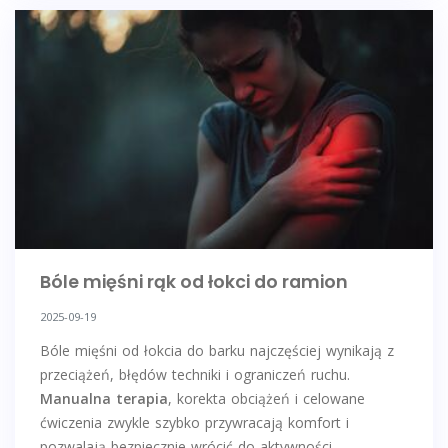
Bóle mięśni rąk od łokci do ramion
2025-09-19
Bóle mięśni od łokcia do barku najczęściej wynikają z
przeciążeń, błędów techniki i ograniczeń ruchu.
Manualna terapia
, korekta obciążeń i celowane
ćwiczenia zwykle szybko przywracają komfort i
pozwalają bezpiecznie wrócić do aktywności.