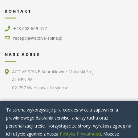
KONTAKT
+48 608 669 517
recepcja@active-spine.pl
NASZ ADRES
ACTIVE SPINE Adamkiewicz Malarski Sp.j.
Al. KEN 56
02-797 Warszawa, Ursynów
ZOBACZ RÓWNIEŻ
Ta strona wykorzystuje pliki cookies w celu zapewnienia
prawidłowego działania serwisu, analizy ruchu oraz
Home
O nas
Terapie specjalistyczne
personalizacji treści. Korzystając ze strony, wyrażasz zgodę na
Zabiegi kosmetyczne
Artykuły
Nasz zespół
ich użycie zgodnie z naszą
Polityką Prywatności
. Możesz