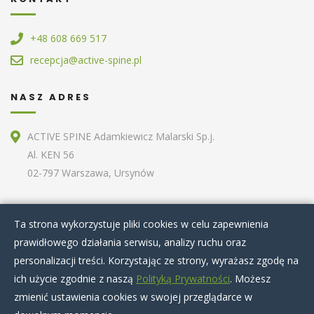
+48 608 669 517
recepcja@active-spine.pl
NASZ ADRES
ACTIVE SPINE Adamkiewicz Malarski Sp.j.
Al. KEN 56
02-797 Warszawa, Ursynów
ZOBACZ RÓWNIEŻ
Ta strona wykorzystuje pliki cookies w celu zapewnienia
prawidłowego działania serwisu, analizy ruchu oraz
Home
O nas
Terapie specjalistyczne
personalizacji treści. Korzystając ze strony, wyrażasz zgodę na
Zabiegi kosmetyczne
Artykuły
Nasz zespół
ich użycie zgodnie z naszą
Polityką Prywatności
. Możesz
Cennik
Kontakt
zmienić ustawienia cookies w swojej przeglądarce w