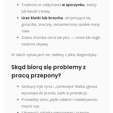
Trudności w oddychaniu
w spoczynku
, świsty
lub kaszel z krwią.
Uraz klatki lub brzucha
, utrzymująca się
gorączka, znaczny, niezamierzony spadek masy
ciała.
Znana choroba serca lub płuc — nowe lub nagle
nasilone objawy.
W takich sytuacjach nie zwlekaj z pilną diagnostyką.
Skąd biorą się problemy z
pracą przepony?
Siedzący tryb życia i „zamknięta” klatka (głowa
wysunięta do przodu, barki w protrakcji).
Przewlekły stres, płytki oddech i nadaktywność
mięśni szyi.
Sztywność odcinka piersiowego i stawów