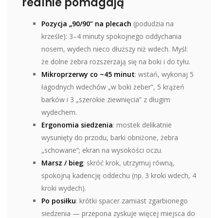
realnie pomagają
Pozycja „90/90” na plecach
(podudzia na
krześle): 3–4 minuty spokojnego oddychania
nosem, wydech nieco dłuższy niż wdech. Myśl:
że dolne żebra rozszerzają się na boki i do tyłu.
Mikroprzerwy co ~45 minut
: wstań, wykonaj 5
łagodnych wdechów „w boki żeber”, 5 krążeń
barków i 3 „szerokie ziewnięcia” z długim
wydechem.
Ergonomia siedzenia
: mostek delikatnie
wysunięty do przodu, barki obniżone, żebra
„schowane”; ekran na wysokości oczu.
Marsz / bieg
: skróć krok, utrzymuj równą,
spokojną kadencję oddechu (np. 3 kroki wdech, 4
kroki wydech).
Po posiłku
: krótki spacer zamiast zgarbionego
siedzenia — przepona zyskuje więcej miejsca do