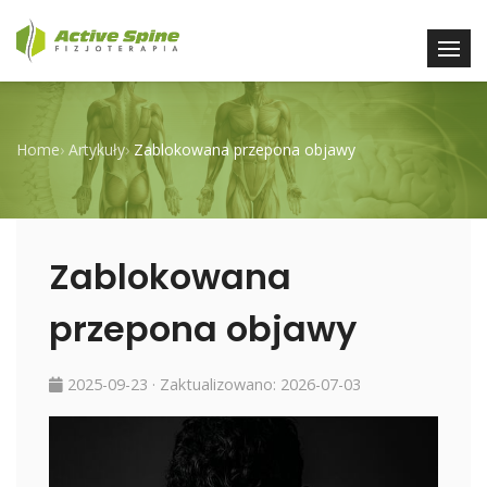
Home
›
Artykuły
›
Zablokowana przepona objawy
Zablokowana
przepona objawy
2025-09-23
· Zaktualizowano:
2026-07-03