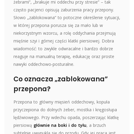
żebrami”, „brakuje mi oddechu przy stresie” – tak
często pacjenci opisują zaburzenia pracy przepony.
Słowo „zablokowana” to potoczne określenie sytuacji,
w której przepona porusza się za mało lub w
niekorzystnym wzorcu, a rolę oddychania przejmują
mięśnie szyi i górnej części klatki piersiowej. Dobra
wiadomość: to zwykle odwracalne i bardzo dobrze
reaguje na manualną terapię, edukację oraz proste
nawyki oddechowo‑posturalne.
Co oznacza „zablokowana”
przepona?
Przepona to główny mięsień oddechowy, kopuła
przyczepiona do dolnych żeber, mostka i kręgosłupa
lędźwiowego. Przy wdechu opada, poszerzając klatkę
piersiową
głównie na boki i do tyłu
, a brzuch
subtelnie uwypukla się do przodu. Gdy jej praca jest