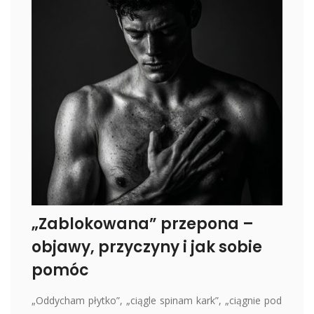
„Zablokowana” przepona –
objawy, przyczyny i jak sobie
pomóc
„Oddycham płytko”, „ciągle spinam kark”, „ciągnie pod