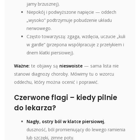
jamy brzusznej).
Niepokój i podwyższone napięcie — oddech
„wysoko” podtrzymuje pobudzenie układu
nerwowego.
Często towarzyszą: zgaga, wzdęcia, uczucie „kuli
w gardle” (przepona współpracuje z przełykiem i
dnem klatki piersiowej).
Ważne:
te objawy są
nieswoiste
— sama lista nie
stanowi diagnozy choroby. Mówimy tu o wzorcu
oddechu, który można ocenić i poprawić.
Czerwone flagi – kiedy pilnie
do lekarza?
Nagły, ostry ból w klatce piersiowej
,
duszność, ból promieniujący do lewego ramienia
lub szczęki, zimne poty.