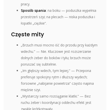
pracy.
Sposób spania
: na boku — poduszka wypełnia
przestrzeń szyi; na plecach — niska poduszka i
łopatki „ciężkie”.
Częste mity
„Brzuch musi mocno iść do przodu przy każdym
wdechu.” — Nie. Kluczowe jest rozszerzanie
dolnych żeber do boków i tyłu; brzuch może
poruszać się subtelnie.
„Im głębszy wdech, tym lepiej.” — Przepona
preferuje spokojny rytm i dłuższy wydech;
forsowne „nabijanie powietrza” często napina
mięśnie szyi.
„Wystarczy samo rozciąganie klatki.” — Bez
ruchu żeber i koordynacji oddechu efekt jest
zwykle krótkotrwały.