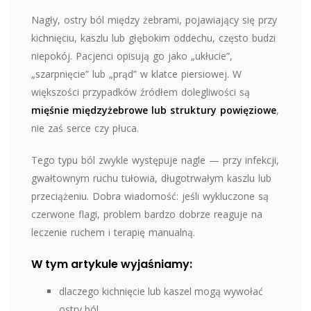
Nagły, ostry ból między żebrami, pojawiający się przy
kichnięciu, kaszlu lub głębokim oddechu, często budzi
niepokój. Pacjenci opisują go jako „ukłucie”,
„szarpnięcie” lub „prąd” w klatce piersiowej. W
większości przypadków źródłem dolegliwości są
mięśnie międzyżebrowe lub struktury powięziowe
,
nie zaś serce czy płuca.
Tego typu ból zwykle występuje nagle — przy infekcji,
gwałtownym ruchu tułowia, długotrwałym kaszlu lub
przeciążeniu. Dobra wiadomość: jeśli wykluczone są
czerwone flagi, problem bardzo dobrze reaguje na
leczenie ruchem i terapię manualną.
W tym artykule wyjaśniamy:
dlaczego kichnięcie lub kaszel mogą wywołać
ostry ból,