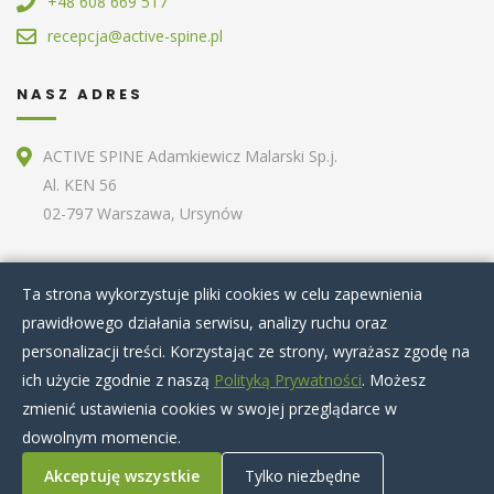
+48 608 669 517
recepcja@active-spine.pl
NASZ ADRES
ACTIVE SPINE Adamkiewicz Malarski Sp.j.
Al. KEN 56
02-797 Warszawa, Ursynów
ZOBACZ RÓWNIEŻ
Ta strona wykorzystuje pliki cookies w celu zapewnienia
prawidłowego działania serwisu, analizy ruchu oraz
Home
O nas
Terapie specjalistyczne
personalizacji treści. Korzystając ze strony, wyrażasz zgodę na
Zabiegi kosmetyczne
Artykuły
Nasz zespół
ich użycie zgodnie z naszą
Polityką Prywatności
. Możesz
Cennik
Kontakt
zmienić ustawienia cookies w swojej przeglądarce w
dowolnym momencie.
Akceptuję wszystkie
Tylko niezbędne
© 2020 Active Spine
|
Regulaminy
|
Polityka prywatności