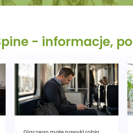
Spine - informacje, po
Dlaczego małe nawyki robią