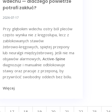
wdechu — dlaczego powietrze
potrafi zakłuć?
2026-07-17
Przy głębokim wdechu ostry ból pleców
często wynika nie z kręgosłupa, lecz z
zablokowanych stawów
żebrowo‑kręgowych, spiętej przepony
lub neuralgii międzyżebrowej. Jeśli nie ma
objawów alarmowych,
Active-Spine
diagnozuje i manualnie odblokowuje
stawy oraz pracuje z przeponą, by
przywrócić swobodny oddech bez bólu.
Więcej
6
17
18
19
20
21
22
23
24