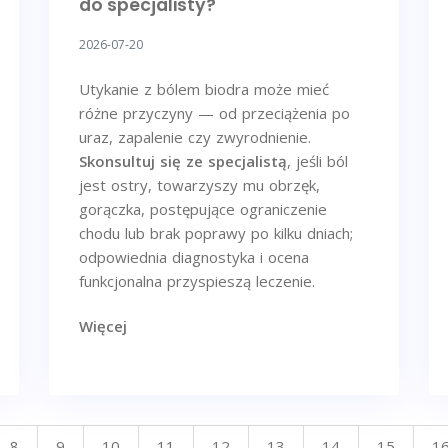
do specjalisty?
2026-07-20
Utykanie z bólem biodra może mieć
różne przyczyny — od przeciążenia po
uraz, zapalenie czy zwyrodnienie.
Skonsultuj się ze specjalistą
, jeśli ból
jest ostry, towarzyszy mu obrzęk,
gorączka, postępujące ograniczenie
chodu lub brak poprawy po kilku dniach;
odpowiednia diagnostyka i ocena
funkcjonalna przyspieszą leczenie.
Więcej
8
9
10
11
12
13
14
15
1