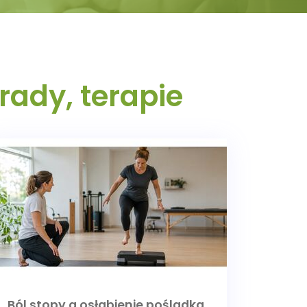
rady, terapie
Ból stopy a osłabienie pośladka