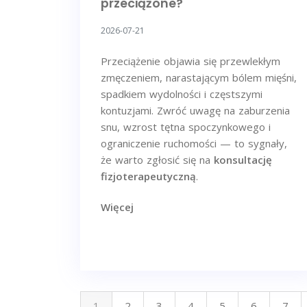
przeciążone?
2026-07-21
Przeciążenie objawia się przewlekłym
zmęczeniem, narastającym bólem mięśni,
spadkiem wydolności i częstszymi
kontuzjami. Zwróć uwagę na zaburzenia
snu, wzrost tętna spoczynkowego i
ograniczenie ruchomości — to sygnały,
że warto zgłosić się na
konsultację
fizjoterapeutyczną
.
Więcej
1
2
3
4
5
6
7