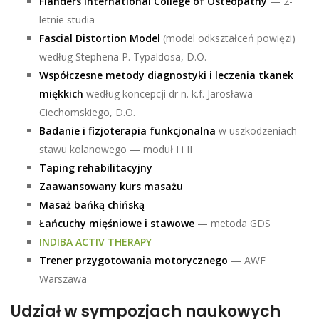
Flanders International College of Osteopathy
— 2-
letnie studia
Fascial Distortion Model
(model odkształceń powięzi)
według Stephena P. Typaldosa, D.O.
Współczesne metody diagnostyki i leczenia tkanek
miękkich
według koncepcji dr n. k.f. Jarosława
Ciechomskiego, D.O.
Badanie i fizjoterapia funkcjonalna
w uszkodzeniach
stawu kolanowego — moduł I i II
Taping rehabilitacyjny
Zaawansowany kurs masażu
Masaż bańką chińską
Łańcuchy mięśniowe i stawowe
— metoda GDS
INDIBA ACTIV THERAPY
Trener przygotowania motorycznego
— AWF
Warszawa
Udział w sympozjach naukowych