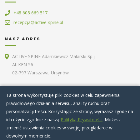
+48 608 669 517
recepcja@active-spine.pl
NASZ ADRES
ACTIVE SPINE Adamkiewicz Malarski Sp.j.
Al. KEN 56
02-797 Warszawa, Ursynów
ZOBACZ RÓWNIEŻ
Ta strona wykorzystuje pliki cookies w celu zapewnienia
prawidłowego działania serwisu, analizy ruchu oraz
Home
O nas
Terapie specjalistyczne
personalizacji treści. Korzystając ze strony, wyrażasz zgodę na
Zabiegi kosmetyczne
Artykuły
Nasz zespół
ich użycie zgodnie z naszą
Polityką Prywatności
. Możesz
Cennik
Kontakt
zmienić ustawienia cookies w swojej przeglądarce w
dowolnym momencie.