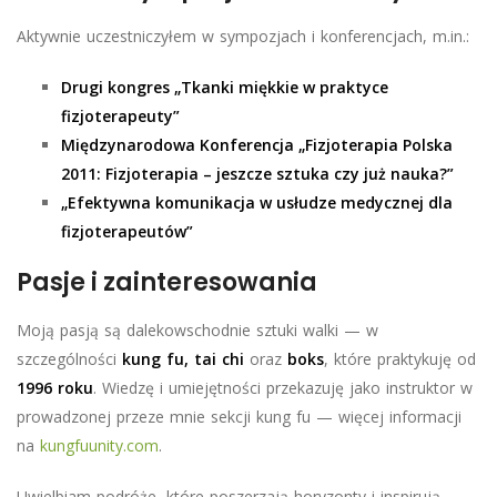
Aktywnie uczestniczyłem w sympozjach i konferencjach, m.in.:
Drugi kongres „Tkanki miękkie w praktyce
fizjoterapeuty”
Międzynarodowa Konferencja „Fizjoterapia Polska
2011: Fizjoterapia – jeszcze sztuka czy już nauka?”
„Efektywna komunikacja w usłudze medycznej dla
fizjoterapeutów”
Pasje i zainteresowania
Moją pasją są dalekowschodnie sztuki walki — w
szczególności
kung fu, tai chi
oraz
boks
, które praktykuję od
1996 roku
. Wiedzę i umiejętności przekazuję jako instruktor w
prowadzonej przeze mnie sekcji kung fu — więcej informacji
na
kungfuunity.com
.
Uwielbiam podróże, które poszerzają horyzonty i inspirują