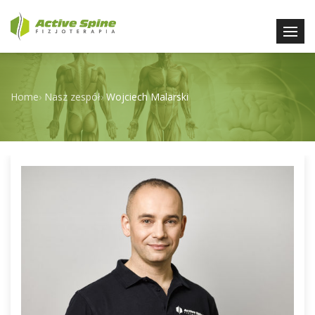
Home
›
Nasz zespół
›
Wojciech Malarski