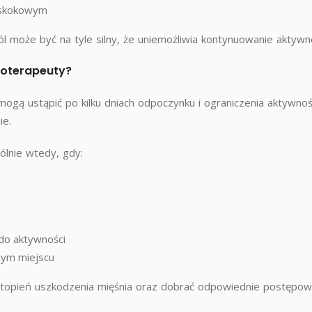
e skokowym
może być na tyle silny, że uniemożliwia kontynuowanie aktywno
zjoterapeuty?
ogą ustąpić po kilku dniach odpoczynku i ograniczenia aktywnoś
ie.
ólnie wtedy, gdy:
do aktywności
mym miejscu
ć stopień uszkodzenia mięśnia oraz dobrać odpowiednie postępow