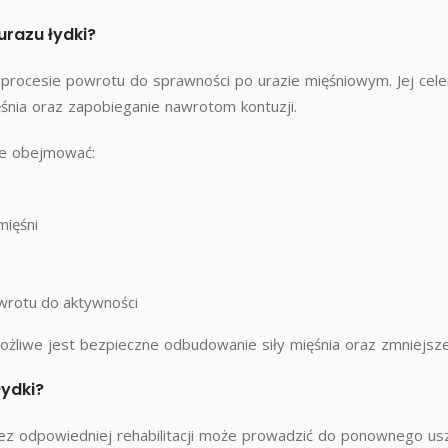
urazu łydki?
procesie powrotu do sprawności po urazie mięśniowym. Jej celem 
ęśnia oraz zapobieganie nawrotom kontuzji.
że obejmować:
mięśni
wrotu do aktywności
możliwe jest bezpieczne odbudowanie siły mięśnia oraz zmniejsz
łydki?
ez odpowiedniej rehabilitacji może prowadzić do ponownego usz