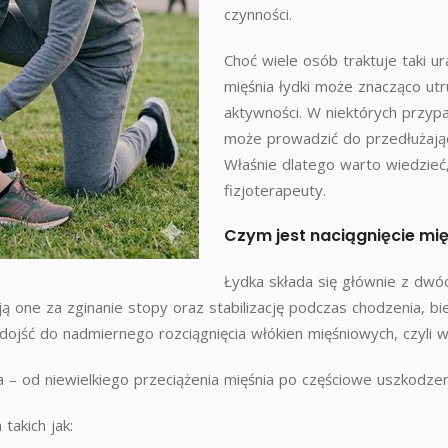
czynności.
Choć wiele osób traktuje taki u
mięśnia łydki może znacząco utr
aktywności. W niektórych przyp
może prowadzić do przedłużając
Właśnie dlatego warto wiedzieć
fizjoterapeuty.
Czym jest naciągnięcie mię
Łydka składa się głównie z dwóc
 one za zginanie stopy oraz stabilizację podczas chodzenia, bie
jść do nadmiernego rozciągnięcia włókien mięśniowych, czyli wła
a – od niewielkiego przeciążenia mięśnia po częściowe uszkodze
takich jak: