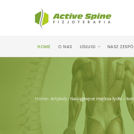
HOME
O NAS
USŁUGI
NASZ ZESPÓ
Home
›
Artykuły
›
Naciągnięcie mięśnia łydki – kie