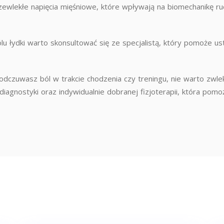
lekłe napięcia mięśniowe, które wpływają na biomechanikę ruch
u łydki warto skonsultować się ze specjalistą, który pomoże us
ub odczuwasz ból w trakcie chodzenia czy treningu, nie warto zwle
iagnostyki oraz indywidualnie dobranej fizjoterapii, która pomo