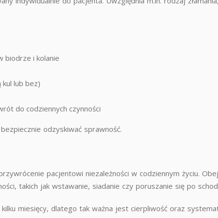
owany indywidualnie do pacjenta. Uwzględnia m.in. rodzaj złamani
 biodrze i kolanie
kul lub bez)
owrót do codziennych czynności
 bezpiecznie odzyskiwać sprawność.
 przywrócenie pacjentowi niezależności w codziennym życiu. Obej
i, takich jak wstawanie, siadanie czy poruszanie się po schod
kilku miesięcy, dlatego tak ważna jest cierpliwość oraz systema