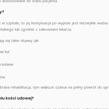
 i dostosowane do stanu pacjenta.
ty?
ż w szpitalu, to jej kontynuacja po wypisie jest niezwykle ważna.
italnego lub zgodnie z zaleceniami lekarza.
ją się takie objawy jak:
ie kul
 kolanie
ków
brana rehabilitacja, tym większe szanse na pełny powrót do spr
niu kości udowej?