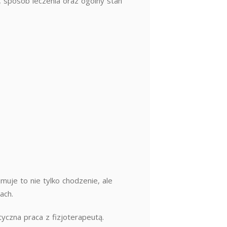
a, sposób leczenia oraz ogólny stan
muje to nie tylko chodzenie, ale
ach.
tyczna praca z fizjoterapeutą.