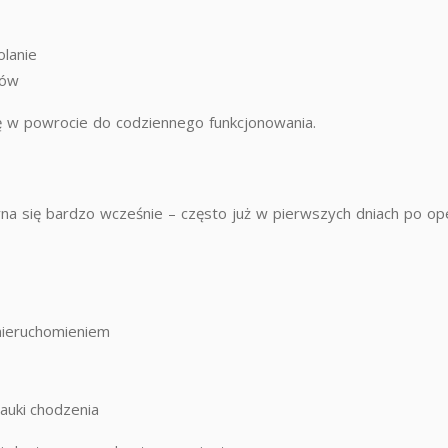
olanie
ków
lę w powrocie do codziennego funkcjonowania.
na się bardzo wcześnie – często już w pierwszych dniach po opera
nieruchomieniem
nauki chodzenia