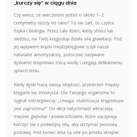
„kurczy się” w ciągu dnia
Czy wiesz, że wieczorem jesteś o około 1–2
centymetry niższy niż rano? To nie żart, to czysta
fizyka i biologia. Przez cały dzień, kiedy stoisz lub
siedzisz, na Twój kręgosłup działa siła grawitacji. Pod
jej wpływem krążki międzykręgowe (czyli nasze
naturalne amortyzatory, potocznie nazywane
dyskami) stopniowo tracą wodę i ulegają delikatnemu
spłaszczeniu.
Kiedy dyski tracą swoją objętość, przestrzeń między
kręgami się zmniejsza. Dla Twojego organizmu to
sygnał ostrzegawczy:
„Uwaga, stabilizacja kręgosłupa
jest zagrożona!”
. Do akcji natychmiast wkraczają
mięśnie głębokie i powierzchowne, które zaczynają
kurczyć się z podwójną siłą, aby utrzymać pionową
postawę. Pod koniec dnia są one po prostu skrajnie