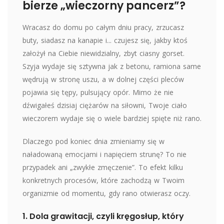
bierze „wieczorny pancerz”?
Wracasz do domu po całym dniu pracy, zrzucasz
buty, siadasz na kanapie i... czujesz się, jakby ktoś
założył na Ciebie niewidzialny, zbyt ciasny gorset.
Szyja wydaje się sztywna jak z betonu, ramiona same
wędrują w stronę uszu, a w dolnej części pleców
pojawia się tępy, pulsujący opór. Mimo że nie
dźwigałeś dzisiaj ciężarów na siłowni, Twoje ciało
wieczorem wydaje się o wiele bardziej spięte niż rano.
Dlaczego pod koniec dnia zmieniamy się w
naładowaną emocjami i napięciem strunę? To nie
przypadek ani „zwykłe zmęczenie”. To efekt kilku
konkretnych procesów, które zachodzą w Twoim
organizmie od momentu, gdy rano otwierasz oczy.
1. Dola grawitacji, czyli kręgosłup, który