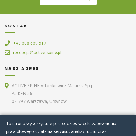
KONTAKT
+48 608 669 517
recepcja@active-spine.pl
NASZ ADRES
ACTIVE SPINE Adamkiewicz Malarski Sp.j.
Al. KEN 56
02-797 Warszawa, Ursynów
ZOBACZ RÓWNIEŻ
Ta strona wykorzystuje pliki cookies w celu zapewnienia
prawidłowego działania serwisu, analizy ruchu oraz
Home
O nas
Terapie specjalistyczne