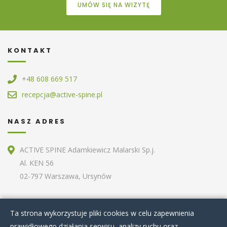
UMÓW SIĘ NA WIZYTĘ
KONTAKT
+48 608 669 517
recepcja@active-spine.pl
NASZ ADRES
ACTIVE SPINE Adamkiewicz Malarski Sp.j.
Al. KEN 56
02-797 Warszawa, Ursynów
ZOBACZ RÓWNIEŻ
Ta strona wykorzystuje pliki cookies w celu zapewnienia
prawidłowego działania serwisu, analizy ruchu oraz