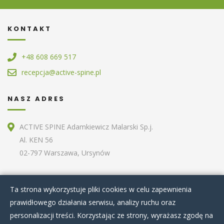
KONTAKT
+48 608 669 517
recepcja@active-spine.pl
NASZ ADRES
ACTIVE SPINE Adamkiewicz Malarski Sp.j.
Al. KEN 56
02-797 Warszawa, Ursynów
ZOBACZ RÓWNIEŻ
Ta strona wykorzystuje pliki cookies w celu zapewnienia
prawidłowego działania serwisu, analizy ruchu oraz
Home
O nas
Terapie specjalistyczne
personalizacji treści. Korzystając ze strony, wyrażasz zgodę na