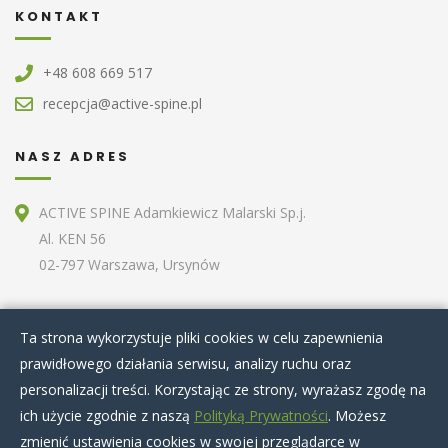
KONTAKT
+48 608 669 517
recepcja@active-spine.pl
NASZ ADRES
ACTIVE SPINE Adamkiewicz Malarski Sp.j.
Al. KEN 56
02-797 Warszawa, Ursynów
ZOBACZ RÓWNIEŻ
Ta strona wykorzystuje pliki cookies w celu zapewnienia
prawidłowego działania serwisu, analizy ruchu oraz
Home
O nas
Terapie specjalistyczne
personalizacji treści. Korzystając ze strony, wyrażasz zgodę na
Zabiegi kosmetyczne
Artykuły
Nasz zespół
ich użycie zgodnie z naszą
Polityką Prywatności
. Możesz
Cennik
Kontakt
zmienić ustawienia cookies w swojej przeglądarce w