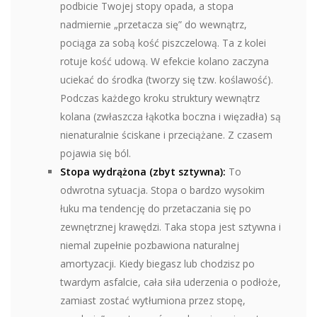
podbicie Twojej stopy opada, a stopa
nadmiernie „przetacza się” do wewnątrz,
pociąga za sobą kość piszczelową. Ta z kolei
rotuje kość udową. W efekcie kolano zaczyna
uciekać do środka (tworzy się tzw. koślawość).
Podczas każdego kroku struktury wewnątrz
kolana (zwłaszcza łąkotka boczna i więzadła) są
nienaturalnie ściskane i przeciążane. Z czasem
pojawia się ból.
Stopa wydrążona (zbyt sztywna):
To
odwrotna sytuacja. Stopa o bardzo wysokim
łuku ma tendencję do przetaczania się po
zewnętrznej krawędzi. Taka stopa jest sztywna i
niemal zupełnie pozbawiona naturalnej
amortyzacji. Kiedy biegasz lub chodzisz po
twardym asfalcie, cała siła uderzenia o podłoże,
zamiast zostać wytłumiona przez stopę,