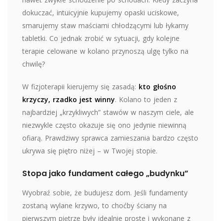
dokuczać, intuicyjnie kupujemy opaski uciskowe,
smarujemy staw maściami chłodzącymi lub łykamy
tabletki. Co jednak zrobić w sytuacji, gdy kolejne
terapie celowane w kolano przynoszą ulgę tylko na
chwilę?
W fizjoterapii kierujemy się zasadą:
kto głośno
krzyczy, rzadko jest winny
. Kolano to jeden z
najbardziej „krzykliwych” stawów w naszym ciele, ale
niezwykle często okazuje się ono jedynie niewinną
ofiarą. Prawdziwy sprawca zamieszania bardzo często
ukrywa się piętro niżej – w Twojej stopie.
Stopa jako fundament całego „budynku”
Wyobraź sobie, że budujesz dom. Jeśli fundamenty
zostaną wylane krzywo, to choćby ściany na
pierwszym piętrze były idealnie proste i wykonane z