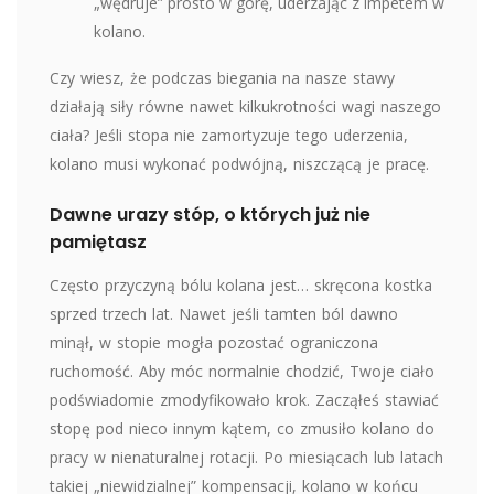
„wędruje” prosto w górę, uderzając z impetem w
kolano.
Czy wiesz, że podczas biegania na nasze stawy
działają siły równe nawet kilkukrotności wagi naszego
ciała? Jeśli stopa nie zamortyzuje tego uderzenia,
kolano musi wykonać podwójną, niszczącą je pracę.
Dawne urazy stóp, o których już nie
pamiętasz
Często przyczyną bólu kolana jest… skręcona kostka
sprzed trzech lat. Nawet jeśli tamten ból dawno
minął, w stopie mogła pozostać ograniczona
ruchomość. Aby móc normalnie chodzić, Twoje ciało
podświadomie zmodyfikowało krok. Zacząłeś stawiać
stopę pod nieco innym kątem, co zmusiło kolano do
pracy w nienaturalnej rotacji. Po miesiącach lub latach
takiej „niewidzialnej” kompensacji, kolano w końcu