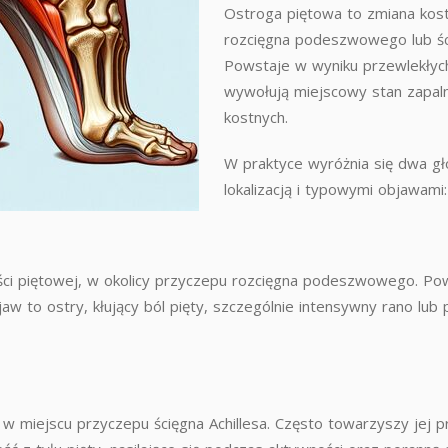
Ostroga piętowa to zmiana kos
rozcięgna podeszwowego lub ścię
Powstaje w wyniku przewlekłych
wywołują miejscowy stan zapaln
kostnych.
W praktyce wyróżnia się dwa głó
lokalizacją i typowymi objawami:
ści piętowej, w okolicy przyczepu rozcięgna podeszwowego. Pow
jaw to ostry, kłujący ból pięty, szczególnie intensywny rano lu
j, w miejscu przyczepu ścięgna Achillesa. Często towarzyszy jej 