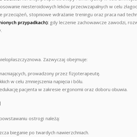
osowanie niesteroidowych leków przeciwzapalnych w celu złagodz
e przeciążeń, stopniowe wdrażanie treningu oraz praca nad techn
nionych przypadkach):
gdy leczenie zachowawcze zawodzi, rozważ
.
i wielopłaszczyznowa. Zazwyczaj obejmuje:
macniających, prowadzony przez fizjoterapeutę.
kich w celu zmniejszenia napięcia i bólu.
edukację pacjenta w zakresie ergonomii oraz doboru obuwia.
a
powstawaniu ostrogi należą:
zcza bieganie po twardych nawierzchniach.