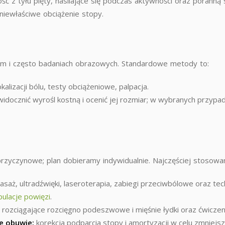
wość z tyłu pięty, nasilające się podczas aktywności oraz porann
niewłaściwe obciążenie stopy.
nym i często badaniach obrazowych. Standardowe metody to:
alizacji bólu, testy obciążeniowe, palpacja.
ocznić wyrośl kostną i ocenić jej rozmiar; w wybranych przypad
rzyczynowe; plan dobieramy indywidualnie. Najczęściej stosowa
saż, ultradźwięki, laseroterapia, zabiegi przeciwbólowe oraz tech
ulacje powięzi
.
ozciągające rozcięgno podeszwowe i mięśnie łydki oraz ćwiczeni
e obuwie:
korekcja podparcia stopy i amortyzacji w celu zmniejsz