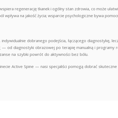
spiera regenerację tkanek i ogólny stan zdrowia, co może ułatw
ól wpływa na jakość życia; wsparcie psychologiczne bywa pomocne
dywidualnie dobranego podejścia, łączącego diagnostykę, lecze
g — od diagnostyki obrazowej po terapię manualną i programy re
zanse na szybki powrót do aktywności bez bólu.
necie Active Spine — nasi specjaliści pomogą dobrać skuteczne