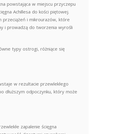
tna powstająca w miejscu przyczepu
gna Achillesa do kości piętowej.
 przeciążeń i mikrourazów, które
y i prowadzą do tworzenia wyrośli
wne typy ostrogi, różniące się
staje w rezultacie przewlekłego
b po dłuższym odpoczynku, który może
przewlekłe zapalenie ścięgna