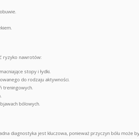
obuwie.
ekiem.
yć ryzyko nawrotów:
acniające stopy i łydki.
owanego do rodzaju aktywności.
ń treningowych.
.
objawach bólowych.
adna diagnostyka jest kluczowa, ponieważ przyczyn bólu może być