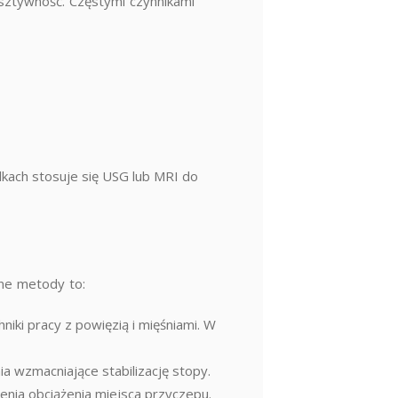
ą sztywność. Częstymi czynnikami
kach stosuje się USG lub MRI do
ne metody to:
niki pracy z powięzią i mięśniami. W
a wzmacniające stabilizację stopy.
enia obciążenia miejsca przyczepu.