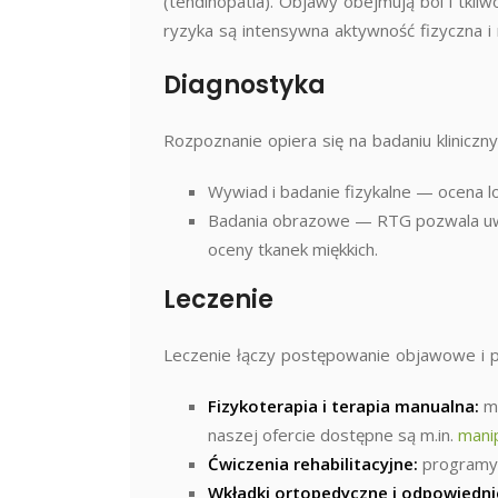
(tendinopatia). Objawy obejmują ból i tkli
ryzyka są intensywna aktywność fizyczna i 
Diagnostyka
Rozpoznanie opiera się na badaniu klinicz
Wywiad i badanie fizykalne — ocena lok
Badania obrazowe — RTG pozwala uwid
oceny tkanek miękkich.
Leczenie
Leczenie łączy postępowanie objawowe i p
Fizykoterapia i terapia manualna:
ma
naszej ofercie dostępne są m.in.
manip
Ćwiczenia rehabilitacyjne:
programy r
Wkładki ortopedyczne i odpowiedni