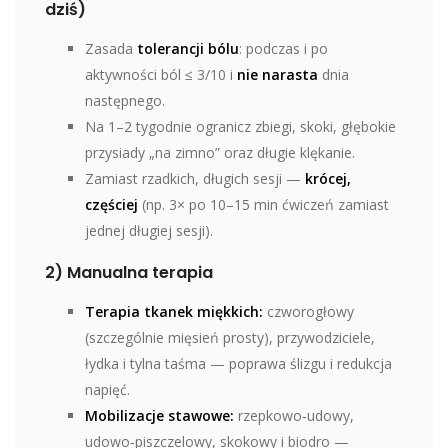
dziś)
Zasada
tolerancji bólu
: podczas i po
aktywności ból ≤ 3/10 i
nie narasta
dnia
następnego.
Na 1–2 tygodnie ogranicz zbiegi, skoki, głębokie
przysiady „na zimno” oraz długie klękanie.
Zamiast rzadkich, długich sesji —
krócej,
częściej
(np. 3× po 10–15 min ćwiczeń zamiast
jednej długiej sesji).
2) Manualna terapia
Terapia tkanek miękkich:
czworogłowy
(szczególnie mięsień prosty), przywodziciele,
łydka i tylna taśma — poprawa ślizgu i redukcja
napięć.
Mobilizacje stawowe:
rzepkowo‑udowy,
udowo‑piszczelowy, skokowy i biodro —