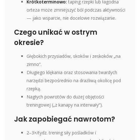
Krótkoterminowo:
taping rzepki lub łagodna
orteza może zmniejszyć ból podczas aktywności
— jako wsparcie, nie docelowe rozwiązanie.
Czego unikać w ostrym
okresie?
Głębokich przysiadów, skoków i zeskoków „na
zimno”.
Długiego klękania oraz stosowania twardych
narzędzi bezpośrednio na drażliwą okolicę pod
rzepką.
Nagłych powrotów do dużej objętości
treningowej („z kanapy na interwały”).
Jak zapobiegać nawrotom?
2–3×/tydz. trening siły pośladków i