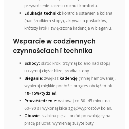
przywrócenie zakresu ruchu i komfortu.
Edukacja techniki:
kontrola ustawienia kolana
(nad środkiem stopy), aktywacja pośladków,
krótszy krok i zwiększona kadencja w bieganiu.
Wsparcie w codziennych
czynnościach i technika
Schody:
skróć krok, trzymaj kolano nad stopą i
utrzymuj ciężar bliżej środka stopy.
Bieganie:
zwiększ
kadencję
(mniej hamowania),
wybieraj miękkie podłoże; progres obciążeń ok.
10–15%/tydzień
.
Praca/siedzenie:
wstawaj co 30–45 minut na
60–90 s i wykonaj kilka zgięć/wyprostów kolan.
Obuwie:
stabilna pięta i przód pozwalający na
pracę palucha; wymieniaj zużyte buty.