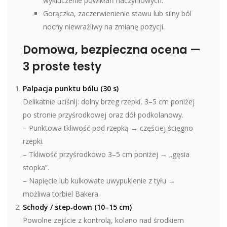
wykluczenie powikłań naczyniowych.
Gorączka, zaczerwienienie stawu lub silny ból
nocny niewrażliwy na zmianę pozycji.
Domowa, bezpieczna ocena —
3 proste testy
Palpacja punktu bólu (30 s)
Delikatnie uciśnij: dolny brzeg rzepki, 3–5 cm poniżej
po stronie przyśrodkowej oraz dół podkolanowy.
– Punktowa tkliwość pod rzepką → częściej ścięgno
rzepki.
– Tkliwość przyśrodkowo 3–5 cm poniżej → „gęsia
stopka”.
– Napięcie lub kulkowate uwypuklenie z tyłu →
możliwa torbiel Bakera.
Schody / step‑down (10–15 cm)
Powolne zejście z kontrolą, kolano nad środkiem