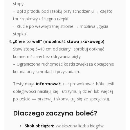
stopy.
– Ból z przodu pod rzepką przy schodzeniu → często
tor rzepkowy / ścięgno rzepki.
– Kłucie po wewnętrznej stronie → możliwa „gęsia
stopka”.
„Knee‑to‑wall” (mobilność stawu skokowego)
Staw stopę 5–10 cm od ściany i spróbuj dotknąć
kolanem ściany bez odrywania pięty.
– Ograniczona ruchomość kostki zwiększa obciążenie
kolana przy schodach i przysiadach.
Testy mają
informować
, nie prowokować bólu. Jeśli
dolegliwości nasilają się i utrzymują dzień lub więcej
po teście — przerwij i skonsultuj się ze specjalistą.
Dlaczego zaczyna boleć?
Skok obciążeń:
zwiększona liczba biegów,