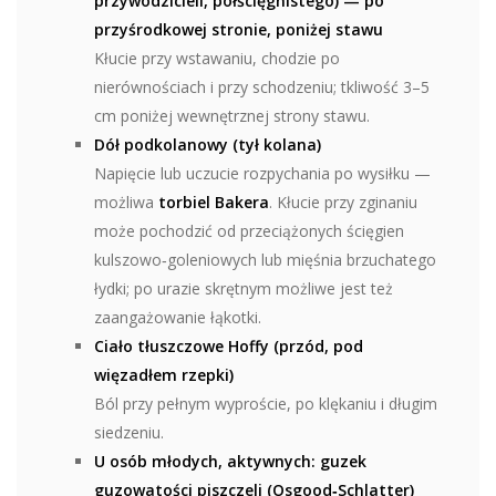
przywodzicieli, półścięgnistego) — po
przyśrodkowej stronie, poniżej stawu
Kłucie przy wstawaniu, chodzie po
nierównościach i przy schodzeniu; tkliwość 3–5
cm poniżej wewnętrznej strony stawu.
Dół podkolanowy (tył kolana)
Napięcie lub uczucie rozpychania po wysiłku —
możliwa
torbiel Bakera
. Kłucie przy zginaniu
może pochodzić od przeciążonych ścięgien
kulszowo‑goleniowych lub mięśnia brzuchatego
łydki; po urazie skrętnym możliwe jest też
zaangażowanie łąkotki.
Ciało tłuszczowe Hoffy (przód, pod
więzadłem rzepki)
Ból przy pełnym wyproście, po klękaniu i długim
siedzeniu.
U osób młodych, aktywnych: guzek
guzowatości piszczeli (Osgood‑Schlatter)