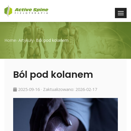
Home
›
Artykuły
›
Ból pod kolanem
Ból pod kolanem
2025-09-16
· Zaktualizowano:
2026-02-17