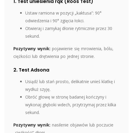
1. Test uniesienia rąk (Roos Test)
Ustaw ramiona w pozycji „kaktusa”: 90°
odwiedzenia i 90° zgięcia łokci.
Otwieraj i zamykaj dłonie rytmicznie przez 30
sekund.
Pozytywny wynik:
pojawienie się mrowienia, bólu,
ciężkości lub drętwienia po jednej stronie.
2. Test Adsona
Usiądź lub stań prosto, delikatnie unieś klatkę i
wydłuż szyję.
Obróć głowę w stronę badanej kończyny i
wykonaj głęboki wdech, przytrzymaj przez kilka
sekund.
Pozytywny wynik:
nasilenie objawów lub poczucie
„ciężkości” dłoni.