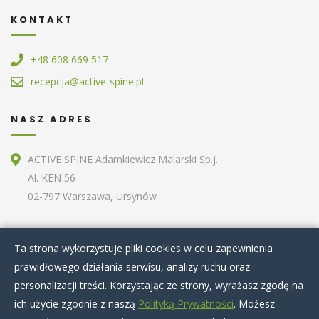
KONTAKT
+48 608 669 517
recepcja@active-spine.pl
NASZ ADRES
ACTIVE SPINE Adamkiewicz Malarski Sp.j.
Al. KEN 56
02-797 Warszawa, Ursynów
ZOBACZ RÓWNIEŻ
Ta strona wykorzystuje pliki cookies w celu zapewnienia
prawidłowego działania serwisu, analizy ruchu oraz
Home
O nas
Terapie specjalistyczne
personalizacji treści. Korzystając ze strony, wyrażasz zgodę na
Zabiegi kosmetyczne
Artykuły
Nasz zespół
ich użycie zgodnie z naszą
Polityką Prywatności
. Możesz