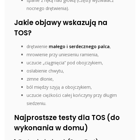
spanie z ręką nad głową (częsty wyzwalacz
nocnego drętwienia).
Jakie objawy wskazują na
TOS?
drętwienie
małego i serdecznego palca
,
mrowienie przy uniesieniu ramienia,
uczucie „ciągnięcia” pod obojczykiem,
osłabienie chwytu,
zimne dłonie,
ból między szyją a obojczykiem,
uczucie ciężkości całej kończyny przy długim
siedzeniu.
Najprostsze testy dla TOS (do
wykonania w domu)