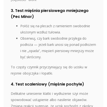
3. Test mięśnia piersiowego mniejszego
(Pec Minor)
Połóż się na plecach z ramieniem swobodnie
ułożonym wzdłuż tułowia.
Obserwuj, czy bark swobodnie przylega do
podłoża — jeżeli bark unosi się ponad podłożem
i nie „opada”, mięsień piersiowy mniejszy może
być skrócony.
To częsty czynnik przyczyniający się do ucisku w
rejonie obojczyka i łopatki.
4. Test scaleniowy (mięśnie pochyłe)
Delikatne uniesienie klatki i wydłużenie szyi może
spowodować ustąpienie albo nasilenie objawów.
Zmiana reakcji sugeruje, że ucisk pochodzi z okolicy