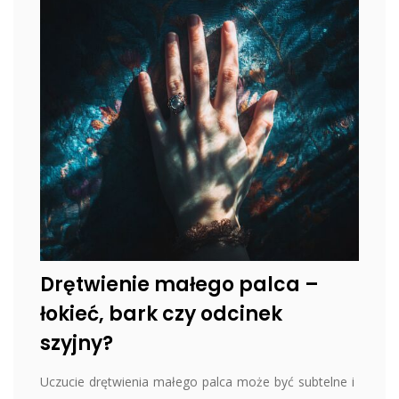
Drętwienie małego palca –
łokieć, bark czy odcinek
szyjny?
Uczucie drętwienia małego palca może być subtelne i