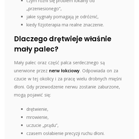
czym różni się problem lokalny od
„przeniesionego”,
jakie sygnały pomagają je odróżnić,
kiedy fizjoterapia ma realne znaczenie.
Dlaczego drętwieje właśnie
mały palec?
Mały palec oraz część palca serdecznego są
unerwione przez
nerw łokciowy
. Odpowiada on za
czucie w tej okolicy i za pracę wielu drobnych mięśni
dłoni. Gdy przewodzenie nerwu zostanie zaburzone,
mogą pojawić się:
drętwienie,
mrowienie,
uczucie „prądu”,
czasem osłabienie precyzji ruchu dłoni.