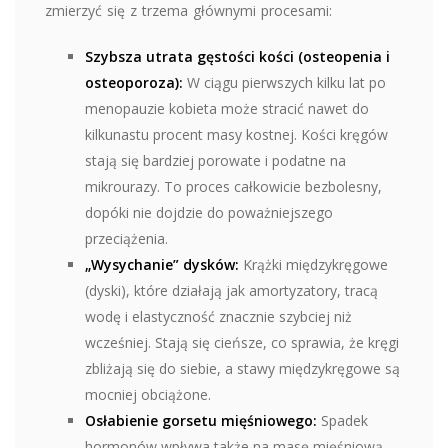
zmierzyć się z trzema głównymi procesami:
Szybsza utrata gęstości kości (osteopenia i
osteoporoza):
W ciągu pierwszych kilku lat po
menopauzie kobieta może stracić nawet do
kilkunastu procent masy kostnej. Kości kręgów
stają się bardziej porowate i podatne na
mikrourazy. To proces całkowicie bezbolesny,
dopóki nie dojdzie do poważniejszego
przeciążenia.
„Wysychanie” dysków:
Krążki międzykręgowe
(dyski), które działają jak amortyzatory, tracą
wodę i elastyczność znacznie szybciej niż
wcześniej. Stają się cieńsze, co sprawia, że kręgi
zbliżają się do siebie, a stawy międzykręgowe są
mocniej obciążone.
Osłabienie gorsetu mięśniowego:
Spadek
hormonów wpływa także na masę mięśniową.