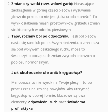
Zmiana sylwetki (tzw. wdowi garb):
Narastające
zaokrąglenie w górnej części pleców i wysuwanie
głowy do przodu to nie jest „taka uroda starości”. To
wynik osłabienia mięśni prostowników grzbietu i zmian
strukturalnych w odcinku piersiowym.
Tępy, rozlany ból po odpoczynku:
Jeśli ból pleców
nasila się rano lub po dłuższym siedzeniu, a zmniejsza
się pod wpływem delikatnego ruchu, może to
świadczyć o początkach zmian zwyrodnieniowych o
podłożu hormonalnym.
Jak skutecznie chronić kręgosłup?
Menopauza to nie wyrok na Twoje plecy – to po
prostu czas na zmianę nawyków. Aby utrzymać
kręgosłup w dobrej formie, kluczowe są dwa
elementy:
odpowiedni ruch
oraz
świadoma
profilaktyka
.