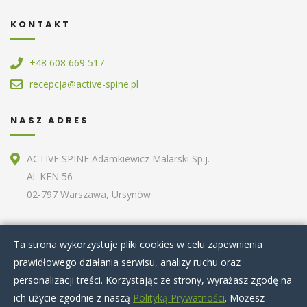
KONTAKT
+48 608 669 517
recepcja@active-spine.pl
NASZ ADRES
ACTIVE SPINE Adamkiewicz Malarski Sp.j.
Al. KEN 56
02-797 Warszawa, Ursynów
ZOBACZ RÓWNIEŻ
Ta strona wykorzystuje pliki cookies w celu zapewnienia
prawidłowego działania serwisu, analizy ruchu oraz
Home
O nas
Terapie specjalistyczne
personalizacji treści. Korzystając ze strony, wyrażasz zgodę na
Zabiegi kosmetyczne
Artykuły
Nasz zespół
ich użycie zgodnie z naszą
Polityką Prywatności
. Możesz