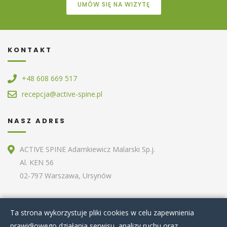
UMÓW SIĘ NA WIZYTĘ
KONTAKT
+48 608 669 517
recepcja@active-spine.pl
NASZ ADRES
ACTIVE SPINE Adamkiewicz Malarski Sp.j.
Al. KEN 56
02-797 Warszawa, Ursynów
ZOBACZ RÓWNIEŻ
Ta strona wykorzystuje pliki cookies w celu zapewnienia
prawidłowego działania serwisu, analizy ruchu oraz