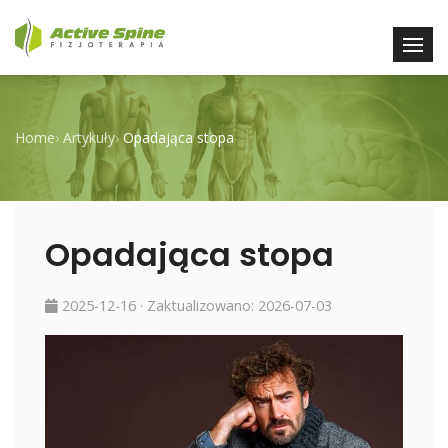
Home
›
Artykuły
›
Opadająca stopa
Opadająca stopa
2025-12-16
· Zaktualizowano:
2026-07-03