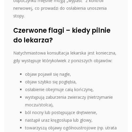
odpoczynku mięśnie mogą „wypaść” z kontroli
nerwowej, co prowadzi do osłabienia unoszenia
stopy.
Czerwone flagi – kiedy pilnie
do lekarza?
Natychmiastowa konsultacja lekarska jest konieczna,
gdy występuje którykolwiek z poniższych objawów:
objaw pojawił się nagle,
objaw szybko się pogłębia,
osłabienie obejmuje całą kończynę,
występują zaburzenia zwieraczy (nietrzymanie
moczu/stolca),
ból nocny lub postępujące drętwienie,
nastąpił uraz kręgosłupa lub głowy,
towarzyszą objawy ogólnoustrojowe (np. utrata