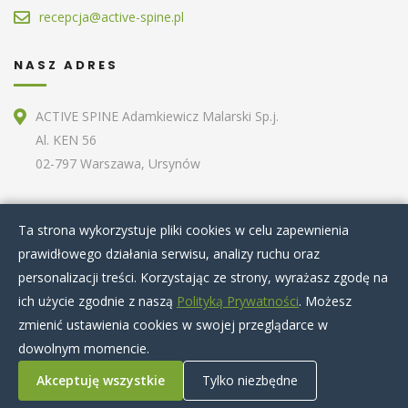
recepcja@active-spine.pl
NASZ ADRES
ACTIVE SPINE Adamkiewicz Malarski Sp.j.
Al. KEN 56
02-797 Warszawa, Ursynów
ZOBACZ RÓWNIEŻ
Ta strona wykorzystuje pliki cookies w celu zapewnienia
prawidłowego działania serwisu, analizy ruchu oraz
Home
O nas
Terapie specjalistyczne
personalizacji treści. Korzystając ze strony, wyrażasz zgodę na
Zabiegi kosmetyczne
Artykuły
Nasz zespół
ich użycie zgodnie z naszą
Polityką Prywatności
. Możesz
Cennik
Kontakt
zmienić ustawienia cookies w swojej przeglądarce w
dowolnym momencie.
Akceptuję wszystkie
Tylko niezbędne
© 2020 Active Spine
|
Regulaminy
|
Polityka prywatności