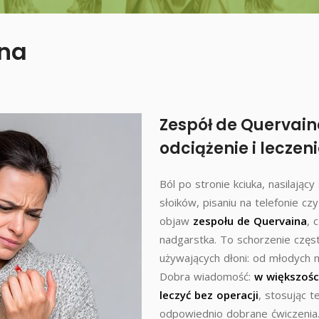
ina
Zespół de Quervain
odciążenie i lecze
Ból po stronie kciuka, nasilający
słoików, pisaniu na telefonie 
objaw
zespołu de Quervaina
, 
nadgarstka. To schorzenie częs
używających dłoni: od młodych 
Dobra wiadomość:
w większośc
leczyć bez operacji
, stosując t
odpowiednio dobrane ćwiczenia