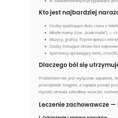
W zaawansowanych przypadkach: prom
Kto jest najbardziej nara
Osoby spędzające dużo czasu z telefo
Młode mamy (tzw. „kciuk matki”) — cz
Muzycy, graficy, fizjoterapeuci i inni
Osoby trenujące siłowo bez odpowied
Sportowcy uprawiający tenis, crossfit
Dlaczego ból się utrzymuj
Problemem nie jest wyłącznie zapalenie, l
przeciążenie ścięgien, a napięta powięź prz
myszki) utrwala szkodliwy wzorzec ruchowy
Leczenie zachowawcze — b
1. Odciążenie i zmiana nawyków