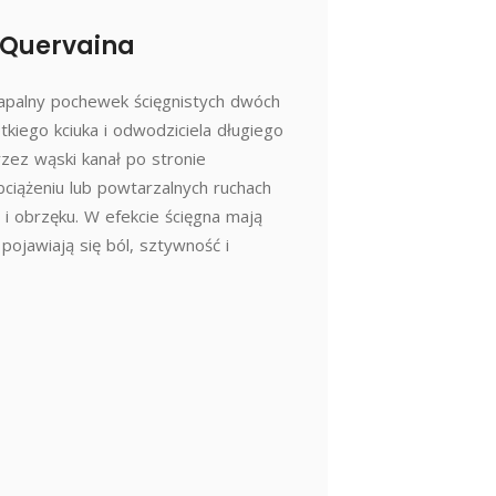
e Quervaina
apalny pochewek ścięgnistych dwóch
tkiego kciuka i odwodziciela długiego
rzez wąski kanał po stronie
ciążeniu lub powtarzalnych ruchach
 i obrzęku. W efekcie ścięgna mają
ojawiają się ból, sztywność i