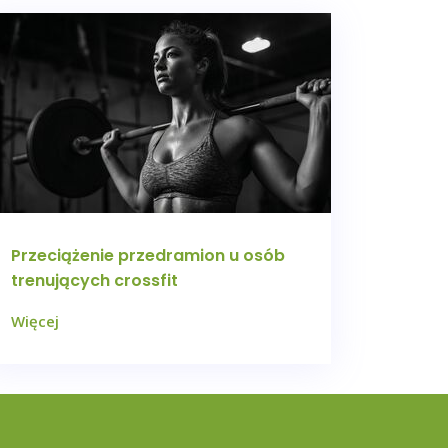
Przeciążenie przedramion u osób
trenujących crossfit
Więcej