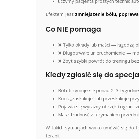
uczymy pacjenta prostych technik auto
Efektem jest
zmniejszenie bólu, poprawa
Co NIE pomaga
❌ Tylko okłady lub maści — łagodzą o
❌ Długotrwałe unieruchomienie — może
❌ Zbyt szybki powrót do treningu bez 
Kiedy zgłosić się do specja
Ból utrzymuje się ponad 2–3 tygodni
Kciuk „zaskakuje” lub przeskakuje przy
Pojawia się wyraźny obrzęk i ogranicz
Masz trudność z trzymaniem przedmi
W takich sytuacjach warto umówić się do te
terapii.