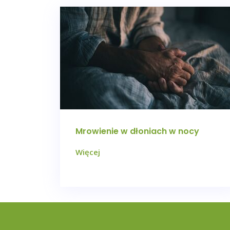
Mrowienie w dłoniach w nocy
Więcej