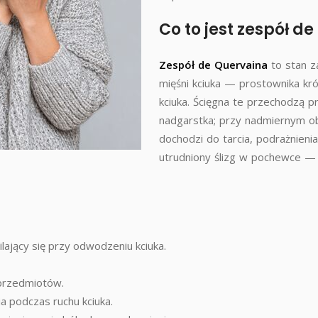
Co to jest zespół d
Zespół de Quervaina
to stan z
mięśni kciuka — prostownika kró
kciuka. Ścięgna te przechodzą p
nadgarstka; przy nadmiernym ob
dochodzi do tarcia, podrażnienia
utrudniony ślizg w pochewce — p
ilający się przy odwodzeniu kciuka.
 przedmiotów.
ia podczas ruchu kciuka.