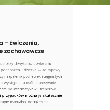
a – ćwiczenia,
nie zachowawcze
 się przy chwytaniu, otwieraniu
czy podnoszeniu dziecka — to typowy
czyli zapalenia pochewek ścięgnistych
to występuje u osób intensywnie
mam po informatyków i trenerów.
i przypadków można je skutecznie
erapię manualną, odciążenie i
.