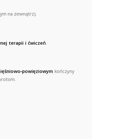
nym na zewnątrz).
nej terapii i ćwiczeń
.
mięśniowo‑powięziowym
kończyny
wrotom.