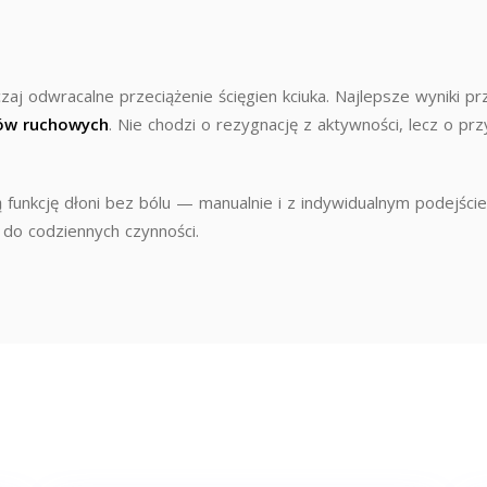
aj odwracalne przeciążenie ścięgien kciuka. Najlepsze wyniki p
ów ruchowych
. Nie chodzi o rezygnację z aktywności, lecz o pr
unkcję dłoni bez bólu — manualnie i z indywidualnym podejści
t do codziennych czynności.