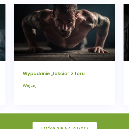
Wypadanie „łokcia” z toru
Więcej
UMÓW SIĘ NA WIZYTĘ