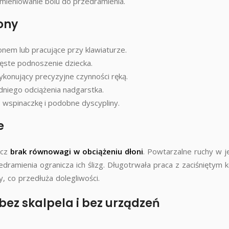
ieniowanie bólu do przedramienia.
żony
nem lub pracujące przy klawiaturze.
ęste podnoszenie dziecka.
 wykonujący precyzyjne czynności ręką.
niego odciążenia nadgarstka.
, wspinaczkę i podobne dyscypliny.
e
ecz
brak równowagi w obciążeniu dłoni
. Powtarzalne ruchy w 
edramienia ogranicza ich ślizg. Długotrwała praca z zaciśniętym k
, co przedłuża dolegliwości.
ez skalpela i bez urządzeń