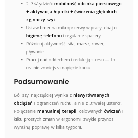
2–3×/tydzień:
mobilność odcinka piersiowego
+ aktywacja łopatki + ćwiczenia głębokich
zginaczy szyi
.
Ustaw timer na mikroprzerwy w pracy, dbaj o
higienę telefonu
i regularne spacery.
Różnicuj aktywność: siła, marsz, rower,
pływanie.
Pracuj nad oddechem i redukcją stresu — to
realnie zmniejsza napięcie karku.
Podsumowanie
Ból szyi najczęściej wynika z
niewyrównanych
obciążeń
i ograniczeń ruchu, a nie z „trwałej usterki”.
Połączenie
manualnej terapii
, celowanych
ćwiczeń
i
kilku prostych zmian w ergonomii zwykle przynosi
wyraźną poprawę w kilka tygodni.