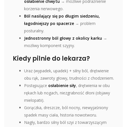
osłabienie chwytu
→ możliwe podrażnienie
korzenia nerwowego.
Ból nasilający się po długim siedzeniu,
łagodniejszy po spacerze
→ problem
posturalny.
Jednostronny ból głowy z okolicy karku
→
możliwy komponent szyjny.
Kiedy pilnie do lekarza?
Uraz (wypadek, upadek) + silny ból, drętwienie
obu rąk, zawroty głowy, trudności z chodzeniem.
Postępujące
osłabienie siły
, drętwienia w obu
rękach lub nogach, niezgrabność dłoni (objawy
mielopatii).
Gorączka, dreszcze, ból nocny, niewyjaśniony
spadek masy ciała, historia nowotworu.
Nagły, bardzo silny ból szyi z towarzyszącym