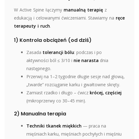
W Active Spine łączymy
manualną terapię
z
edukacją i celowanymi ćwiczeniami. Stawiamy na
ręce
terapeuty i ruch
.
1) Kontrola obciążeń (od dziś)
Zasada
tolerancji bólu
: podczas i po
aktywności ból ≤ 3/10 i
nie narasta
dnia
następnego.
Przerwij na 1–2 tygodnie długie sesje nad głową,
„twarde” rozciąganie karku i gwałtowne skręty.
Zamiast rzadko i długo – ćwicz
krócej, częściej
(mikroprzerwy co 30–45 min).
2) Manualna terapia
Techniki tkanek miękkich
— praca na
mięśniach karku, mięśniach pochyłych i mięśniu