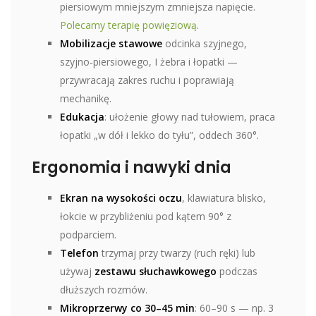
piersiowym mniejszym zmniejsza napięcie.
Polecamy terapię powięziową
.
Mobilizacje stawowe
odcinka szyjnego,
szyjno‑piersiowego, I żebra i łopatki —
przywracają zakres ruchu i poprawiają
mechanikę.
Edukacja
: ułożenie głowy nad tułowiem, praca
łopatki „w dół i lekko do tyłu”, oddech 360°.
Ergonomia i nawyki dnia
Ekran na wysokości oczu
, klawiatura blisko,
łokcie w przybliżeniu pod kątem 90° z
podparciem.
Telefon
trzymaj przy twarzy (ruch ręki) lub
używaj
zestawu słuchawkowego
podczas
dłuższych rozmów.
Mikroprzerwy co 30–45 min
: 60–90 s — np. 3