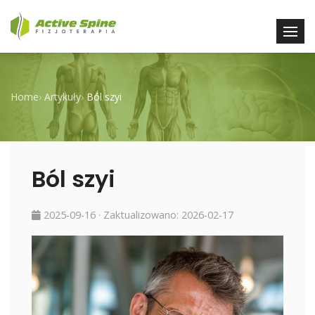
Home
›
Artykuły
›
Ból szyi
Ból szyi
2025-09-16
· Zaktualizowano:
2026-02-17