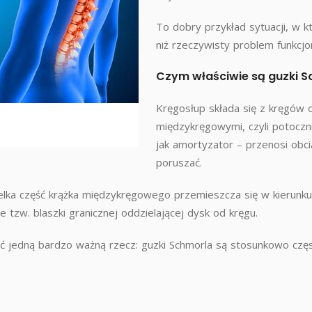
To dobry przykład sytuacji, w k
niż rzeczywisty problem funkcjo
Czym właściwie są guzki 
Kręgosłup składa się z kręgów 
międzykręgowymi, czyli potoczni
jak amortyzator – przenosi obci
poruszać.
lka część krążka międzykręgowego przemieszcza się w kierunku t
ie tzw. blaszki granicznej oddzielającej dysk od kręgu.
ić jedną bardzo ważną rzecz: guzki Schmorla są stosunkowo częs