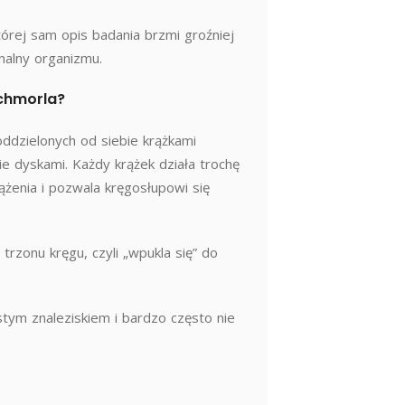
tórej sam opis badania brzmi groźniej
nalny organizmu.
Schmorla?
oddzielonych od siebie krążkami
e dyskami. Każdy krążek działa trochę
ążenia i pozwala kręgosłupowi się
rzonu kręgu, czyli „wpukla się” do
tym znaleziskiem i bardzo często nie