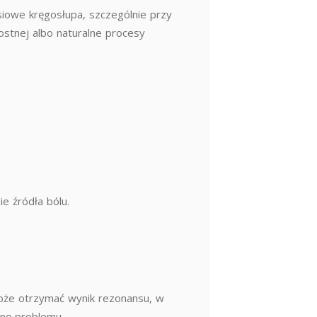
siowe kręgosłupa, szczególnie przy
stnej albo naturalne procesy
e źródła bólu.
może otrzymać wynik rezonansu, w
ynę problemu.