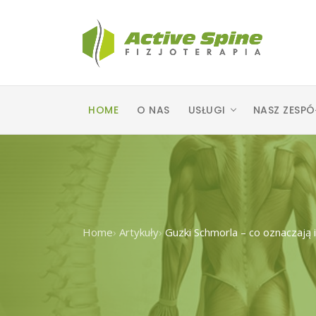
HOME
O NAS
USŁUGI
NASZ ZESPÓ
Home
›
Artykuły
›
Guzki Schmorla – co oznaczają i