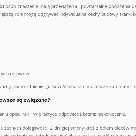
ści osób znaczenie mają przeciążenia i powtarzalne obciążenia o
iększą rolę mogą odgrywać indywidualne cechy budowy tkanki ko
,
dnych objawów.
 ważny. Samo istnienie guzków Schmorla nie oznacza automatyczni
zawsze są związane?
niu opisu MRI. W praktyce odpowiedź brzmi: niekoniecznie.
a żadnych dolegliwości. Z drugiej strony ktoś z bólem pleców 
alnie pojawia się wtedy pokusa, aby uznać je za główną przycz