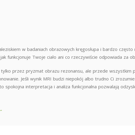
leziskiem w badaniach obrazowych kręgosłupa i bardzo często 
jak funkcjonuje Twoje ciało ani co rzeczywiście odpowiada za o
 tylko przez pryzmat obrazu rezonansu, ale przede wszystkim p
onowanie. Jeśli wynik MRI budzi niepokój albo trudno Ci zrozum
to spokojna interpretacja i analiza funkcjonalna pozwalają odzy
”