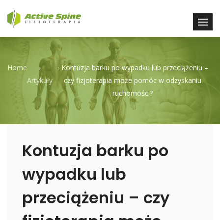
Home
›
›
Kontuzja barku po wypadku lub przeciążeniu –
Artykuły
czy fizjoterapia może pomóc w odzyskaniu
ruchomości?
Kontuzja barku po
wypadku lub
przeciążeniu – czy