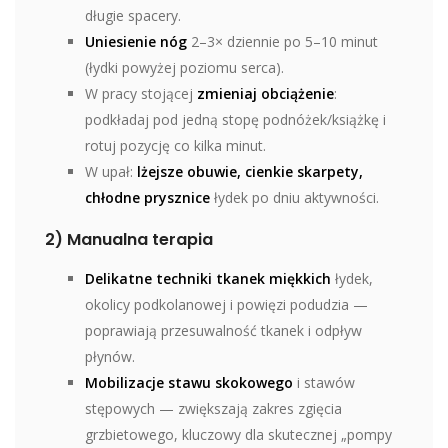
długie spacery.
Uniesienie nóg
2–3× dziennie po 5–10 minut
(łydki powyżej poziomu serca).
W pracy stojącej
zmieniaj obciążenie
:
podkładaj pod jedną stopę podnóżek/książkę i
rotuj pozycję co kilka minut.
W upał:
lżejsze obuwie, cienkie skarpety,
chłodne prysznice
łydek po dniu aktywności.
2) Manualna terapia
Delikatne techniki tkanek miękkich
łydek,
okolicy podkolanowej i powięzi podudzia —
poprawiają przesuwalność tkanek i odpływ
płynów.
Mobilizacje stawu skokowego
i stawów
stępowych — zwiększają zakres zgięcia
grzbietowego, kluczowy dla skutecznej „pompy