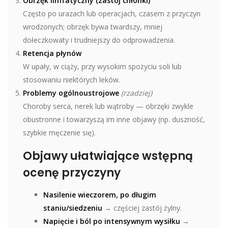
Obrzęk limfatyczny (zastój chłonki)
Często po urazach lub operacjach, czasem z przyczyn
wrodzonych; obrzęk bywa twardszy, mniej
dołeczkowaty i trudniejszy do odprowadzenia.
Retencja płynów
W upały, w ciąży, przy wysokim spożyciu soli lub
stosowaniu niektórych leków.
Problemy ogólnoustrojowe
(rzadziej)
Choroby serca, nerek lub wątroby — obrzęki zwykle
obustronne i towarzyszą im inne objawy (np. duszność,
szybkie męczenie się).
Objawy ułatwiające wstępną
ocenę przyczyny
Nasilenie wieczorem, po długim
staniu/siedzeniu
→ częściej zastój żylny.
Napięcie i ból po intensywnym wysiłku
→