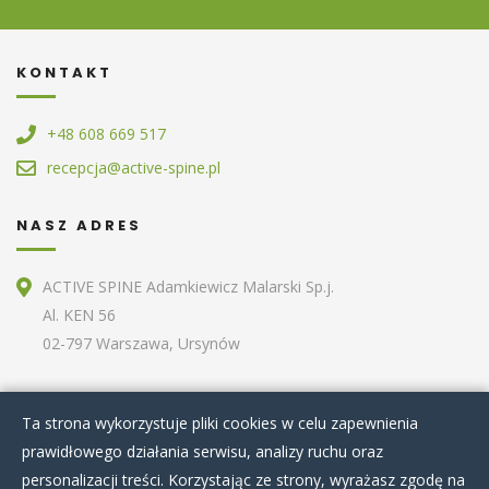
KONTAKT
+48 608 669 517
recepcja@active-spine.pl
NASZ ADRES
ACTIVE SPINE Adamkiewicz Malarski Sp.j.
Al. KEN 56
02-797 Warszawa, Ursynów
ZOBACZ RÓWNIEŻ
Ta strona wykorzystuje pliki cookies w celu zapewnienia
prawidłowego działania serwisu, analizy ruchu oraz
Home
O nas
Terapie specjalistyczne
personalizacji treści. Korzystając ze strony, wyrażasz zgodę na