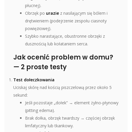
płucnej).
Obrzęk po
urazie
z nasilającym się bólem i
drętwieniem (podejrzenie zespołu ciasnoty
powięziowej).
Szybko narastające, obustronne obrzęki z
dusznością lub kołataniem serca.
Jak ocenić problem w domu?
— 2 proste testy
Test dołeczkowania
Uciskaj skórę nad kością piszczelową przez około 5
sekund:
Jeśli pozostaje „dołek” → element żylno-płynowy
(pitting edema).
Brak dołka, obrzęk twardszy → częściej obrzęk
limfatyczny lub tkankowy.