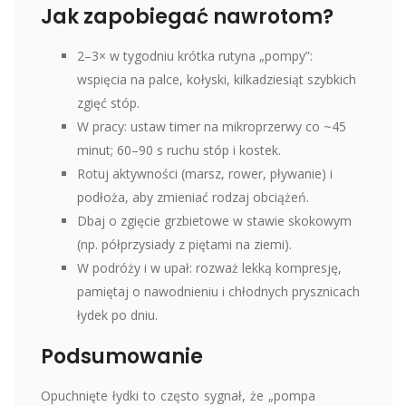
Jak zapobiegać nawrotom?
2–3× w tygodniu krótka rutyna „pompy”:
wspięcia na palce, kołyski, kilkadziesiąt szybkich
zgięć stóp.
W pracy: ustaw timer na mikroprzerwy co ~45
minut; 60–90 s ruchu stóp i kostek.
Rotuj aktywności (marsz, rower, pływanie) i
podłoża, aby zmieniać rodzaj obciążeń.
Dbaj o zgięcie grzbietowe w stawie skokowym
(np. półprzysiady z piętami na ziemi).
W podróży i w upał: rozważ lekką kompresję,
pamiętaj o nawodnieniu i chłodnych prysznicach
łydek po dniu.
Podsumowanie
Opuchnięte łydki to często sygnał, że „pompa