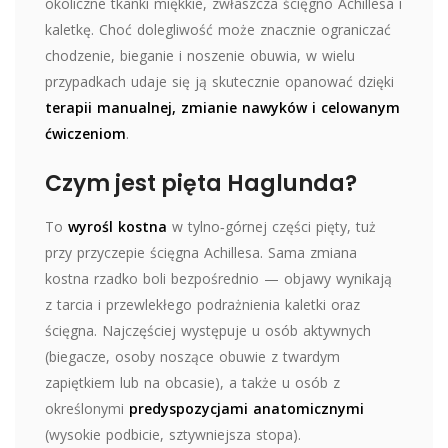
okoliczne tkanki miękkie, zwłaszcza ścięgno Achillesa i
kaletkę. Choć dolegliwość może znacznie ograniczać
chodzenie, bieganie i noszenie obuwia, w wielu
przypadkach udaje się ją skutecznie opanować dzięki
terapii manualnej, zmianie nawyków i celowanym
ćwiczeniom
.
Czym jest pięta Haglunda?
To
wyrośl kostna
w tylno‑górnej części pięty, tuż
przy przyczepie ścięgna Achillesa. Sama zmiana
kostna rzadko boli bezpośrednio — objawy wynikają
z tarcia i przewlekłego podrażnienia kaletki oraz
ścięgna. Najczęściej występuje u osób aktywnych
(biegacze, osoby noszące obuwie z twardym
zapiętkiem lub na obcasie), a także u osób z
określonymi
predyspozycjami anatomicznymi
(wysokie podbicie, sztywniejsza stopa).