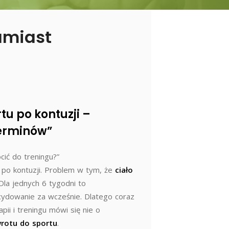
zamiast
tu po kontuzji –
terminów”
cić do treningu?”
 po kontuzji. Problem w tym, że
ciało
 Dla jednych 6 tygodni to
ecydowanie za wcześnie. Dlatego coraz
pii i treningu mówi się nie o
wrotu do sportu
.