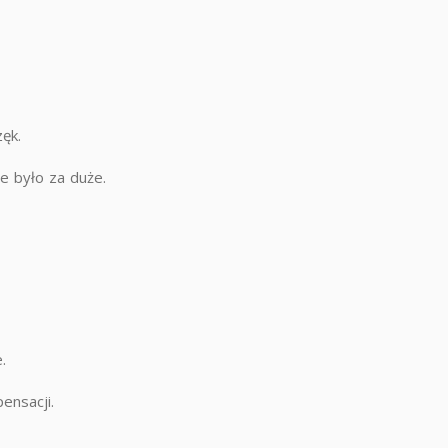
zęk.
ie było za duże.
.
ensacji.