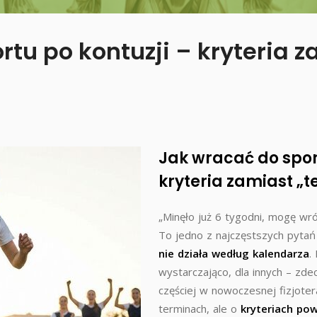
tu po kontuzji – kryteria 
Jak wracać do spor
kryteria zamiast „
„Minęło już 6 tygodni, mogę wró
To jedno z najczęstszych pytań
nie działa według kalendarza
.
wystarczająco, dla innych – zd
częściej w nowoczesnej fizjotera
terminach, ale o
kryteriach po