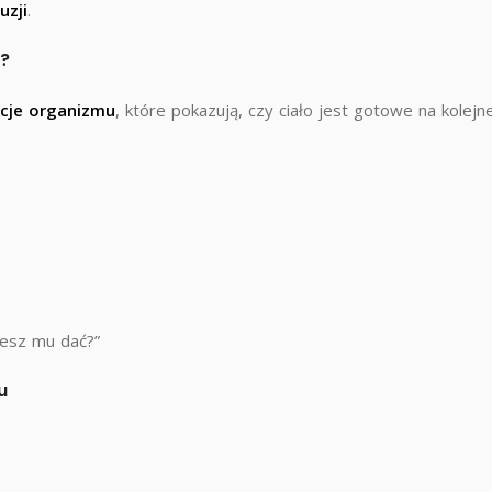
uzji
.
u?
kcje organizmu
, które pokazują, czy ciało jest gotowe na kolejne
cesz mu dać?”
u