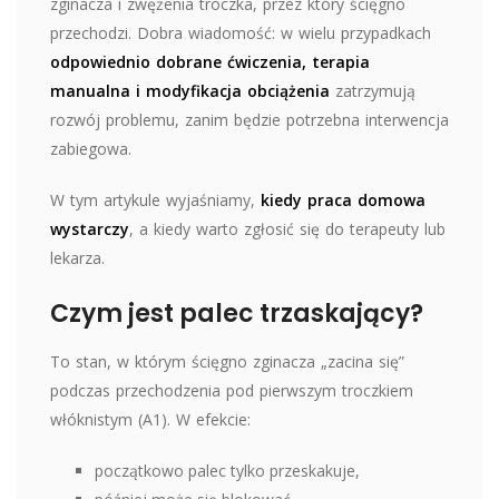
zginacza i zwężenia troczka, przez który ścięgno
przechodzi. Dobra wiadomość: w wielu przypadkach
odpowiednio dobrane ćwiczenia, terapia
manualna i modyfikacja obciążenia
zatrzymują
rozwój problemu, zanim będzie potrzebna interwencja
zabiegowa.
W tym artykule wyjaśniamy,
kiedy praca domowa
wystarczy
, a kiedy warto zgłosić się do terapeuty lub
lekarza.
Czym jest palec trzaskający?
To stan, w którym ścięgno zginacza „zacina się”
podczas przechodzenia pod pierwszym troczkiem
włóknistym (A1). W efekcie:
początkowo palec tylko przeskakuje,