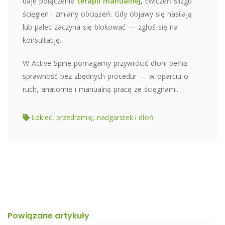
daje połączenie
terapii manualnej
, ćwiczeń ślizgu
ścięgien i zmiany obciążeń. Gdy objawy się nasilają
lub palec zaczyna się blokować — zgłoś się na
konsultację.
W Active Spine pomagamy przywrócić dłoni pełną
sprawność bez zbędnych procedur — w oparciu o
ruch, anatomię i manualną pracę ze ścięgnami.
Łokieć, przedramię, nadgarstek i dłoń
Powiązane artykuły