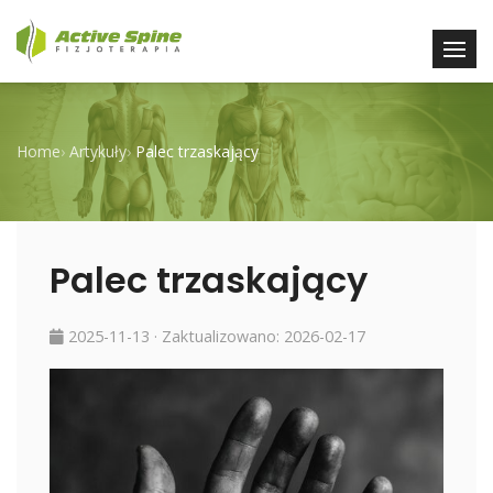
Home
›
Artykuły
›
Palec trzaskający
Palec trzaskający
2025-11-13
· Zaktualizowano:
2026-02-17