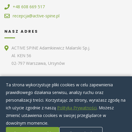
+48 608 669 517
recepcja@active-spine.pl
NASZ ADRES
ACTIVE SPINE Adamkiewicz Malarski Sp.j.
Al. KEN 56
02-797 Warszawa, Ursynów
ZOBACZ RÓWNIEŻ
Ta strona wykorzystuje pliki cookies w celu zapewnienia
prawidłowego działania serwisu, analizy ruchu oraz
Home
O nas
Terapie specjalistyczne
personalizacji treści. Korzystając ze strony, wyrażasz zgodę na
Zabiegi kosmetyczne
Artykuły
Nasz zespół
ich użycie zgodnie z naszą
Polityką Prywatności
. Możesz
Cennik
Kontakt
zmienić ustawienia cookies w swojej przeglądarce w
dowolnym momencie.