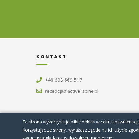
KONTAKT
+48 608 669 517
recepcja@active-spine.pl
Ta strona wykorzystuje pliki cookies w celu zapewnienia pr
Korzystając ze strony, wyrażasz zgodę na ich użycie zgo
© 2020 Active Spine
|
Regulaminy
|
Polity
swojej przeglądarce w dowolnym momencie.