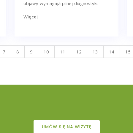
objawy wymagają pilnej diagnostyki.
Więcej
7
8
9
10
11
12
13
14
15
UMÓW SIĘ NA WIZYTĘ