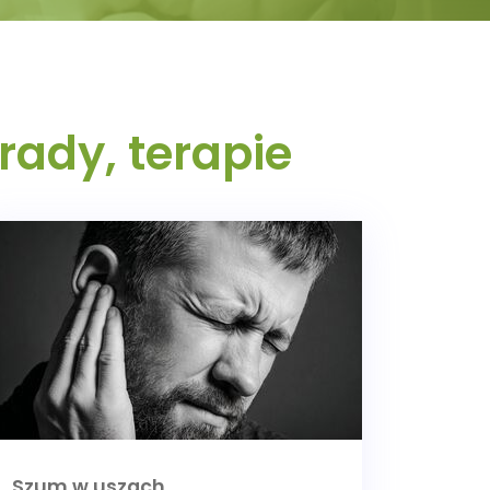
rady, terapie
Szum w uszach