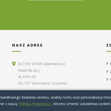
NASZ ADRES
Z
ACTIVE SPINE Adamkiewicz
Malarski Sp.j.
Al. KEN 56
02-797 Warszawa, Ursynów
awidłowego działania serwisu, analizy ruchu oraz personalizacji treśc
dnie z naszą
Polityką Prywatności
. Możesz zmienić ustawienia cookies
ka prywatności