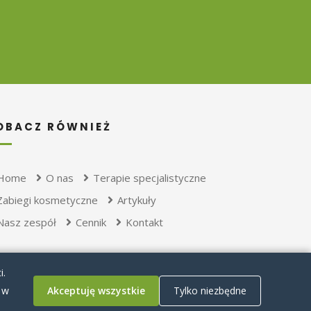
OBACZ RÓWNIEŻ
Home
O nas
Terapie specjalistyczne
Zabiegi kosmetyczne
Artykuły
Nasz zespół
Cennik
Kontakt
i.
 w
Akceptuję wszystkie
Tylko niezbędne