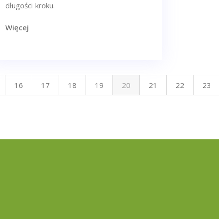
długości kroku.
Więcej
16
17
18
19
20
21
22
23