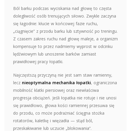
Ból barku podczas wyciskania nad głowę to częsta
dolegliwość osób trenujących siłowo. Zwykle zaczyna
się łagodnie: kłucie w końcowej fazie ruchu,
„ciągnięcie” z przodu barku lub sztywność po treningu.
Z czasem zakres ruchu nad głowę maleje, a organizm
kompensuje to przez nadmierny wyprost w odcinku
lędźwiowym lub unoszenie barków zamiast
prawidłowej pracy łopatki.
Najczęstszą przyczyną nie jest sam staw ramienny,
lecz
nieoptymalna mechanika łopatki
, ograniczona
mobilność klatki piersiowej oraz niewłaściwa
progresja obciążeń. Jeśli łopatka nie rotuje i nie unosi
się prawidłowo, głowa kości ramiennej przesuwa się
do przodu, co może podrażniać ścięgna stożka
rotatorów, kaletkę i więzadła — stąd ból,
przeskakiwanie lub uczucie „blokowania”.