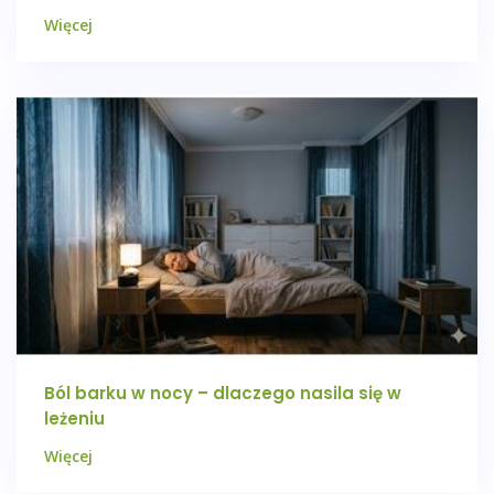
Więcej
Ból barku w nocy – dlaczego nasila się w
leżeniu
Więcej