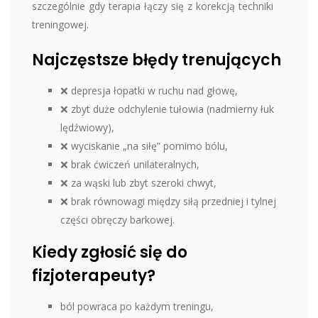
szczególnie gdy terapia łączy się z korekcją techniki
treningowej.
Najczęstsze błędy trenujących
❌ depresja łopatki w ruchu nad głowę,
❌ zbyt duże odchylenie tułowia (nadmierny łuk
lędźwiowy),
❌ wyciskanie „na siłę” pomimo bólu,
❌ brak ćwiczeń unilateralnych,
❌ za wąski lub zbyt szeroki chwyt,
❌ brak równowagi między siłą przedniej i tylnej
części obręczy barkowej.
Kiedy zgłosić się do
fizjoterapeuty?
ból powraca po każdym treningu,